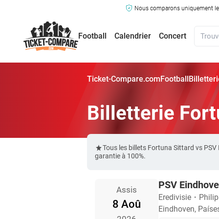
Nous comparons uniquement les ma
Football
Calendrier
Concert
Ticket-Compare.com
Football
Billette
Billetterie Fo
Tous les billets Fortuna Sittard vs P
garantie à 100%.
PSV Eindhoven
Assis
Eredivisie
・
Phili
8 Aoû
Eindhoven, Paíse