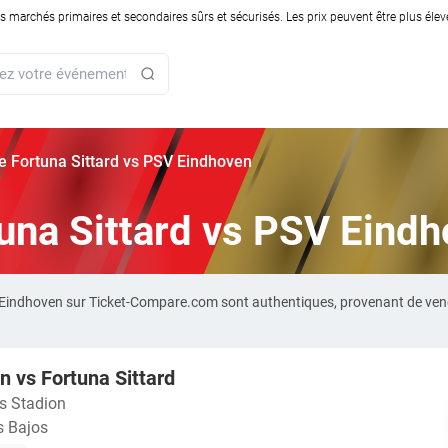
rchés primaires et secondaires sûrs et sécurisés. Les prix peuvent être plus élevés
rie Fortuna Sittard vs PSV Eindhoven
rtuna Sittard vs PSV Eind
SV Eindhoven sur Ticket-Compare.com sont authentiques, provenant de ve
 vs Fortuna Sittard
ps Stadion
s Bajos