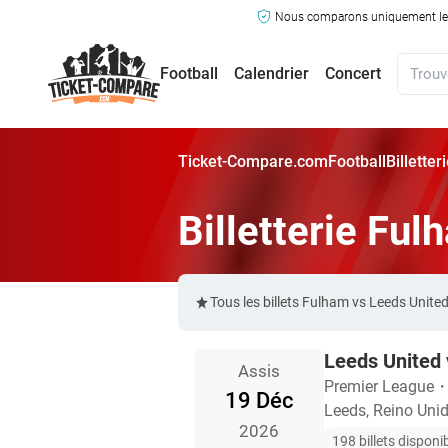
Nous comparons uniquement les ma
Football
Calendrier
Concert
Ticket-Compare.com
Football
Billette
Billetterie Fu
Tous les billets Fulham vs Leeds Unit
Leeds United
Assis
Premier League
19 Déc
Leeds, Reino Uni
2026
198 billets disponi