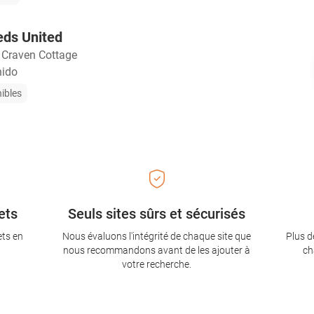
eds United
・
Craven Cottage
nido
nibles
ets
Seuls sites sûrs et sécurisés
ets en
Nous évaluons l'intégrité de chaque site que
Plus d
nous recommandons avant de les ajouter à
ch
votre recherche.