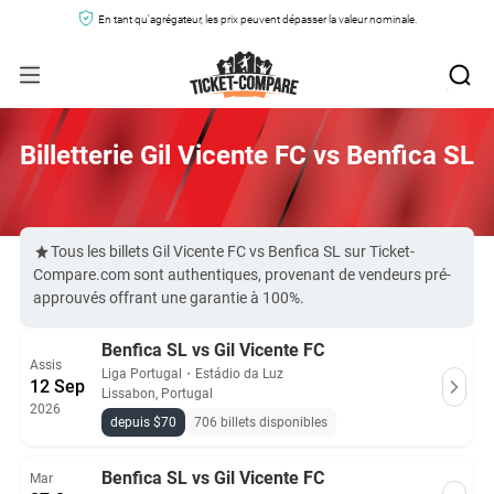
En tant qu'agrégateur, les prix peuvent dépasser la valeur nominale.
Billetterie Gil Vicente FC vs Benfica SL
Tous les billets Gil Vicente FC vs Benfica SL sur Ticket-
Compare.com sont authentiques, provenant de vendeurs pré-
approuvés offrant une garantie à 100%.
Benfica SL vs Gil Vicente FC
Assis
Liga Portugal
・
Estádio da Luz
12 Sep
Lissabon, Portugal
2026
depuis $70
706 billets disponibles
Benfica SL vs Gil Vicente FC
Mar