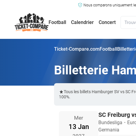
Nous comparons uniquement les ma
Football
Calendrier
Concert
Ticket-Compare.com
Football
Billette
Billetterie Ha
Tous les billets Hamburger SV vs SC F
100%.
SC Freiburg 
Mer
Bundesliga
・
Eur
13 Jan
Germania