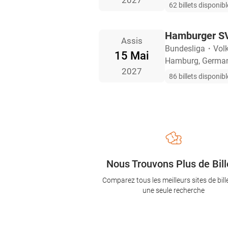
2027
62 billets disponib
Hamburger SV
Assis
Bundesliga
・
Vol
15 Mai
Hamburg, Germa
2027
86 billets disponib
Nous Trouvons Plus de Bill
Comparez tous les meilleurs sites de bill
une seule recherche