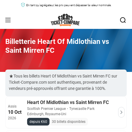
En tant qu'agrégateur, les prix peuvent dépasser la valeur nominale.
Billetterie Heart Of Midlothian vs
Saint Mirren FC
Tous les billets Heart Of Midlothian vs Saint Mirren FC sur
Ticket-Compare.com sont authentiques, provenant de
vendeurs pré-approuvés offrant une garantie à 100%.
Heart Of Midlothian vs Saint Mirren FC
Assis
Scottish Premier League
・
Tynecastle Park
10 Oct
Edinburgh, Royaume-Uni
2026
depuis €60
30 billets disponibles