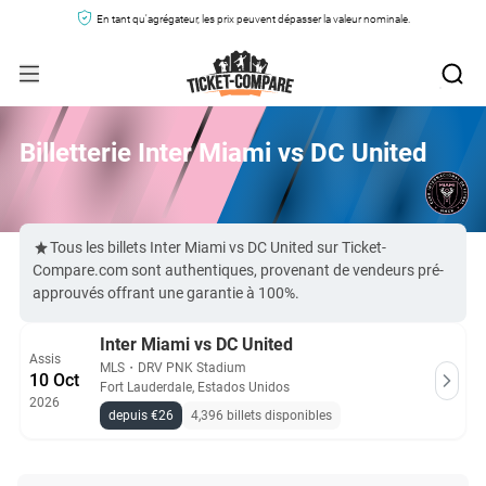
En tant qu'agrégateur, les prix peuvent dépasser la valeur nominale.
Billetterie Inter Miami vs DC United
Tous les billets Inter Miami vs DC United sur Ticket-
Compare.com sont authentiques, provenant de vendeurs pré-
approuvés offrant une garantie à 100%.
Inter Miami vs DC United
Assis
MLS
・
DRV PNK Stadium
10 Oct
Fort Lauderdale, Estados Unidos
2026
depuis €26
4,396 billets disponibles