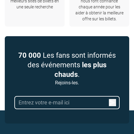
meilleurs sites de billets en
nous font confiance
une seule recherche
chaque année pour les
aider à obtenir la meilleure
offre sur les billets.
70 000
Les fans sont informés
des événements
les plus
chauds
.
Rejoins-les.