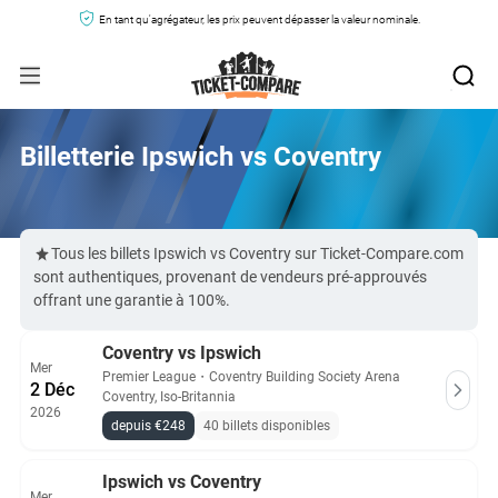
En tant qu'agrégateur, les prix peuvent dépasser la valeur nominale.
Billetterie Ipswich vs Coventry
Tous les billets Ipswich vs Coventry sur Ticket-Compare.com
sont authentiques, provenant de vendeurs pré-approuvés
offrant une garantie à 100%.
Coventry vs Ipswich
Mer
Premier League
・
Coventry Building Society Arena
2 Déc
Coventry, Iso-Britannia
2026
depuis €248
40 billets disponibles
Ipswich vs Coventry
Mer