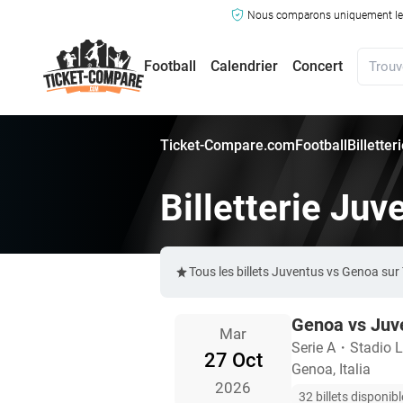
Nous comparons uniquement les ma
Football
Calendrier
Concert
Ticket-Compare.com
Football
Billette
Billetterie Ju
Tous les billets Juventus vs Genoa su
Genoa vs Juv
Mar
Serie A
・
Stadio L
27 Oct
Genoa, Italia
2026
32 billets disponib