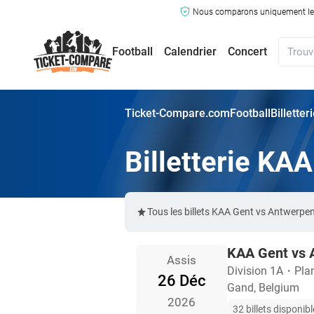
Nous comparons uniquement les ma
Football
Calendrier
Concert
Ticket-Compare.com
Football
Billette
Billetterie KA
Tous les billets KAA Gent vs Antwerpe
KAA Gent vs 
Assis
Division 1A
・
Pla
26 Déc
Gand, Belgium
2026
32 billets disponib