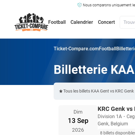
Nous comparons uniquement les ma
Football
Calendrier
Concert
Ticket-Compare.com
Football
Billette
Billetterie KA
Tous les billets KAA Gent vs KRC Genk
KRC Genk vs
Dim
Division 1A
・
Ceg
13 Sep
Genk, Belgium
2026
8 billets disponible