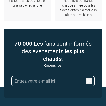
meilleurs sites de billets en
nous font confiance
une seule recherche
chaque année pour les
aider à obtenir la meilleure
offre sur les billets.
70 000
Les fans sont informés
des événements
les plus
chauds
.
Rejoins-les.