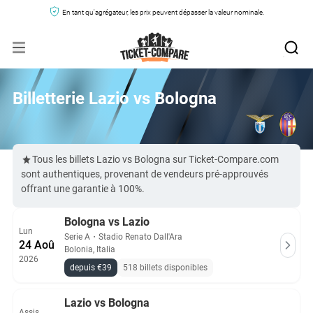
En tant qu'agrégateur, les prix peuvent dépasser la valeur nominale.
Billetterie Lazio vs Bologna
Tous les billets Lazio vs Bologna sur Ticket-Compare.com
sont authentiques, provenant de vendeurs pré-approuvés
offrant une garantie à 100%.
Bologna vs Lazio
Lun
Serie A
・
Stadio Renato Dall'Ara
24 Aoû
Bolonia, Italia
2026
depuis €39
518 billets disponibles
Lazio vs Bologna
Assis