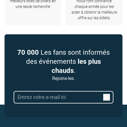
meilleurs sites de billets en
nous font confiance
une seule recherche
chaque année pour les
aider à obtenir la meilleure
offre sur les billets.
70 000
Les fans sont informés
des événements
les plus
chauds
.
Rejoins-les.