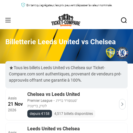
En tant qu'agrégateur, les prix peuvent dépasser la valeur nominale.
Billetterie Leeds United vs Chelsea
Tous les billets Leeds United vs Chelsea sur Ticket-
Compare.com sont authentiques, provenant de vendeurs pré-
approuvés offrant une garantie à 100%.
Chelsea vs Leeds United
Assis
Premier League
・
סטמפורד ברידג'
21 Nov
לונדון, בריטניה
2026
depuis €158
4,517 billets disponibles
Leeds United vs Chelsea
Assis