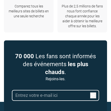
Comparez tous les
Plus de 2,5 millions de fans
meilleurs sites de billets en
nous font confiance
une seule recherche
chaque année pour les
aider à obtenir la meilleure
offre sur les billets.
70 000
Les fans sont informés
des événements
les plus
chauds
.
Rejoins-les.