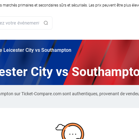
rchés primaires et secondaires sûrs et sécurisés. Les prix peuvent être plus élevés
rie Leicester City vs Southampton
icester City vs Southampt
uthampton sur Ticket-Compare.com sont authentiques, provenant de vendeu