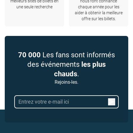
meilleurs sites de billets en
nous font confiance
une seule recherche
chaque année pour les
aider à obtenir la meilleure
offre sur les billets.
70 000
Les fans sont informés
des événements
les plus
chauds
.
Rejoins-les.