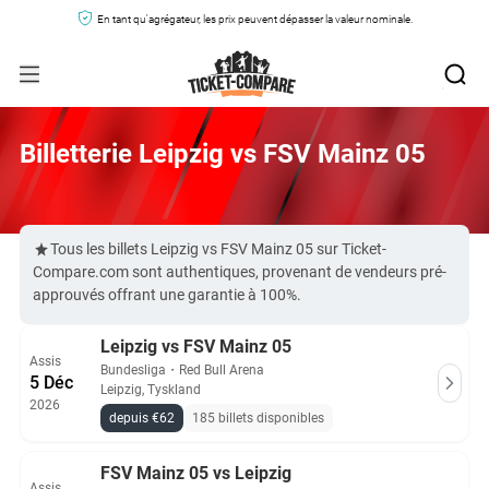
En tant qu'agrégateur, les prix peuvent dépasser la valeur nominale.
Billetterie Leipzig vs FSV Mainz 05
Tous les billets Leipzig vs FSV Mainz 05 sur Ticket-
Compare.com sont authentiques, provenant de vendeurs pré-
approuvés offrant une garantie à 100%.
Leipzig vs FSV Mainz 05
Assis
Bundesliga
・
Red Bull Arena
5 Déc
Leipzig, Tyskland
2026
depuis €62
185 billets disponibles
FSV Mainz 05 vs Leipzig
Assis