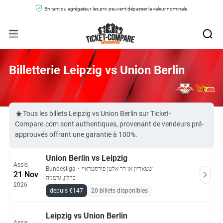
En tant qu'agrégateur, les prix peuvent dépasser la valeur nominale.
Billetterie Leipzig vs Union Berlin
Tous les billets Leipzig vs Union Berlin sur Ticket-
Compare.com sont authentiques, provenant de vendeurs pré-
approuvés offrant une garantie à 100%.
Union Berlin vs Leipzig
Assis
Bundesliga
・
שטאדיון אן דר אלטן פורסטראיי
21 Nov
ברלין, גרמניה
2026
depuis €147
20 billets disponibles
Leipzig vs Union Berlin
Assis