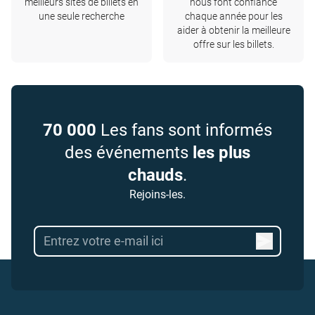
meilleurs sites de billets en
nous font confiance
une seule recherche
chaque année pour les
aider à obtenir la meilleure
offre sur les billets.
70 000
Les fans sont informés
des événements
les plus
chauds
.
Rejoins-les.