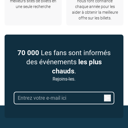
meilleurs sites de billets en
nous font confiance
une seule recherche
chaque année pour les
aider à obtenir la meilleure
offre sur les billets.
70 000
Les fans sont informés
des événements
les plus
chauds
.
Rejoins-les.