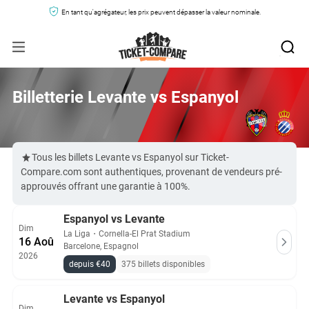
En tant qu'agrégateur, les prix peuvent dépasser la valeur nominale.
Billetterie Levante vs Espanyol
Tous les billets Levante vs Espanyol sur Ticket-
Compare.com sont authentiques, provenant de vendeurs pré-
approuvés offrant une garantie à 100%.
Espanyol vs Levante
Dim
La Liga
・
Cornella-El Prat Stadium
16 Aoû
Barcelone, Espagnol
2026
depuis €40
375 billets disponibles
Levante vs Espanyol
Dim