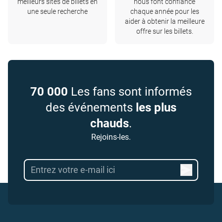
meilleurs sites de billets en
nous font confiance
une seule recherche
chaque année pour les
aider à obtenir la meilleure
offre sur les billets.
70 000
Les fans sont informés
des événements
les plus
chauds
.
Rejoins-les.