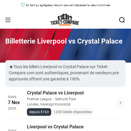
En tant qu'agrégateur, les prix peuvent dépasser la valeur nominale.
Billetterie Liverpool vs Crystal Palace
Tous les billets Liverpool vs Crystal Palace sur Ticket-
Compare.com sont authentiques, provenant de vendeurs pré-
approuvés offrant une garantie à 100%.
Crystal Palace vs Liverpool
Assis
Premier League
・
Selhurst Park
7 Nov
Londen, Verenigd Koninkrijk
2026
depuis €163
1,050 billets disponibles
Liverpool vs Crystal Palace
Assis