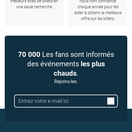
meilleurs sites de billets en
nous font confiance
une seule recherche
chaque année pour les
aider à obtenir la meilleure
offre sur les billets.
70 000
Les fans sont informés
des événements
les plus
chauds
.
Rejoins-les.