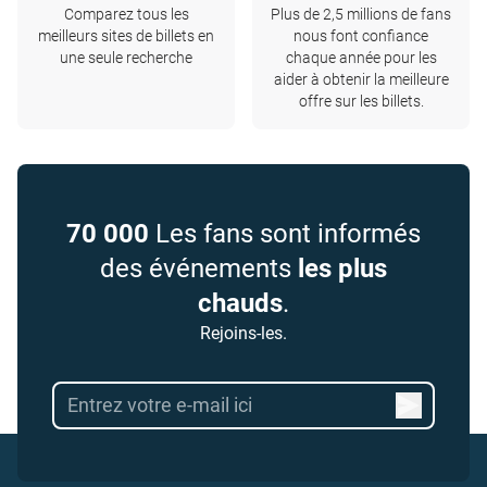
Comparez tous les
Plus de 2,5 millions de fans
meilleurs sites de billets en
nous font confiance
une seule recherche
chaque année pour les
aider à obtenir la meilleure
offre sur les billets.
70 000
Les fans sont informés
des événements
les plus
chauds
.
Rejoins-les.