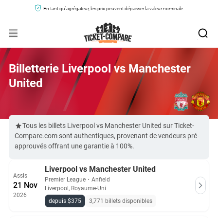
En tant qu'agrégateur, les prix peuvent dépasser la valeur nominale.
Billetterie Liverpool vs Manchester
United
Tous les billets Liverpool vs Manchester United sur Ticket-
Compare.com sont authentiques, provenant de vendeurs pré-
approuvés offrant une garantie à 100%.
Liverpool vs Manchester United
Assis
Premier League
・
Anfield
21 Nov
Liverpool, Royaume-Uni
2026
depuis $375
3,771 billets disponibles