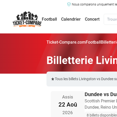
Nous comparons uniquement les ma
Football
Calendrier
Concert
Ticket-Compare.com
Football
Billette
Billetterie Liv
Tous les billets Livingston vs Dundee
Dundee vs D
Assis
Scottish Premier
22 Aoû
Dundee, Reino Un
2026
8 billets disponible