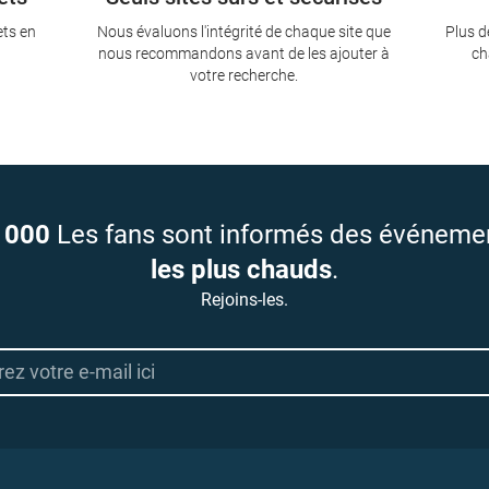
ets en
Nous évaluons l'intégrité de chaque site que
Plus d
nous recommandons avant de les ajouter à
ch
votre recherche.
 000
Les fans sont informés des événeme
les plus chauds
.
Rejoins-les.