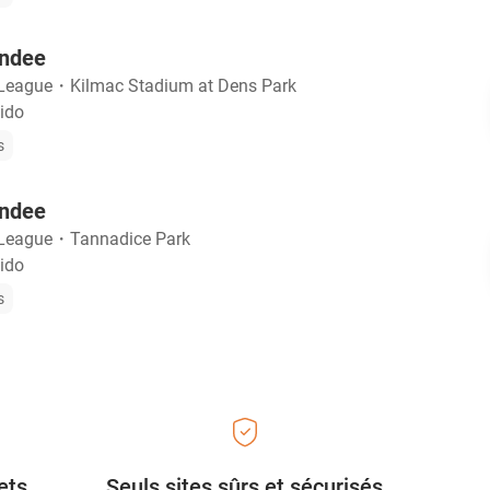
undee
 League
・
Kilmac Stadium at Dens Park
ido
s
undee
 League
・
Tannadice Park
ido
s
ets
Seuls sites sûrs et sécurisés