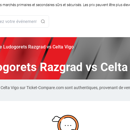
rchés primaires et secondaires sûrs et sécurisés. Les prix peuvent être plus élevés
rie Ludogorets Razgrad vs Celta Vigo
dogorets Razgrad vs Celta
s Celta Vigo sur Ticket-Compare.com sont authentiques, provenant de ve