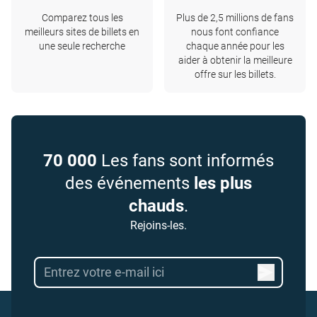
Comparez tous les
Plus de 2,5 millions de fans
meilleurs sites de billets en
nous font confiance
une seule recherche
chaque année pour les
aider à obtenir la meilleure
offre sur les billets.
70 000
Les fans sont informés
des événements
les plus
chauds
.
Rejoins-les.