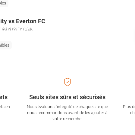
bles
ty vs Everton FC
・
אצטדיון איתיחאד
nibles
ets
Seuls sites sûrs et sécurisés
ets en
Nous évaluons l'intégrité de chaque site que
Plus d
nous recommandons avant de les ajouter à
ch
votre recherche.