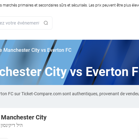
rchés primaires et secondaires sûrs et sécurisés. Les prix peuvent être plus élevés
rie Manchester City vs Everton FC
nchester City vs Everton 
verton FC sur Ticket-Compare.com sont authentiques, provenant de vendeu
 Manchester City
・
היל דיקינסון