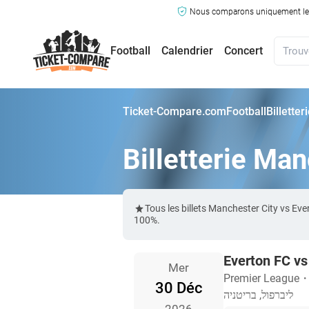
Nous comparons uniquement les ma
Football
Calendrier
Concert
Ticket-Compare.com
Football
Billette
Billetterie Ma
Tous les billets Manchester City vs E
100%.
Everton FC vs
Mer
Premier League
30 Déc
ליברפול, בריטניה