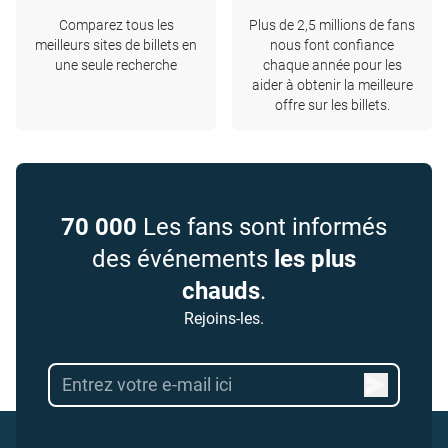
Comparez tous les
Plus de 2,5 millions de fans
meilleurs sites de billets en
nous font confiance
une seule recherche
chaque année pour les
aider à obtenir la meilleure
offre sur les billets.
70 000
Les fans sont informés
des événements
les plus
chauds
.
Rejoins-les.