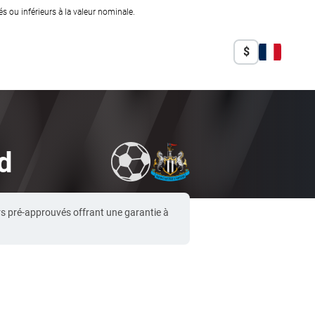
 ou inférieurs à la valeur nominale.
$
ed
rs pré-approuvés offrant une garantie à