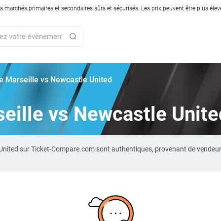
rchés primaires et secondaires sûrs et sécurisés. Les prix peuvent être plus élevés
rie Marseille vs Newcastle United
seille vs Newcastle Unit
le United sur Ticket-Compare.com sont authentiques, provenant de vendeu