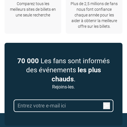
Comparez tous les
Plus de 2,5 millions de fans
meilleurs sites de billets en
nous font confiance
une seule recherche
chaque année pour les
aider à obtenir la meilleure
offre sur les billets.
70 000
Les fans sont informés
des événements
les plus
chauds
.
Rejoins-les.