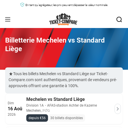
En tant qu'agrégateur, les prix peuvent dépasser la valeur nominale.
Billetterie Mechelen vs Standard
Liège
Tous les billets Mechelen vs Standard Liège sur Ticket-
Compare.com sont authentiques, provenant de vendeurs pré-
approuvés offrant une garantie à 100%.
Mechelen vs Standard Liège
Dim
Division 1A
・
AFAS-stadion Achter de Kazerne
16 Aoû
Mechelen, בלגיה
2026
depuis €56
30 billets disponibles