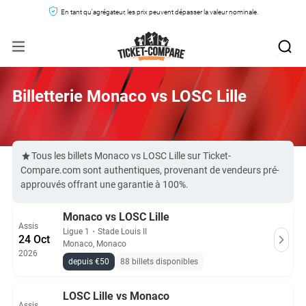
En tant qu'agrégateur, les prix peuvent dépasser la valeur nominale.
Billetterie Monaco vs LOSC Lille
Tous les billets Monaco vs LOSC Lille sur Ticket-
Compare.com sont authentiques, provenant de vendeurs pré-
approuvés offrant une garantie à 100%.
Monaco vs LOSC Lille
Assis
Ligue 1
・
Stade Louis II
24 Oct
Monaco, Monaco
2026
depuis €50
88 billets disponibles
LOSC Lille vs Monaco
Assis