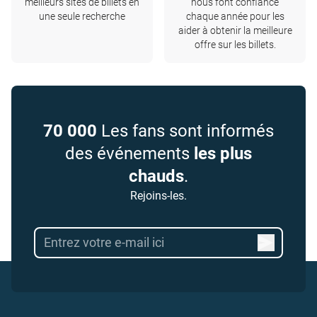
meilleurs sites de billets en
nous font confiance
une seule recherche
chaque année pour les
aider à obtenir la meilleure
offre sur les billets.
70 000
Les fans sont informés
des événements
les plus
chauds
.
Rejoins-les.