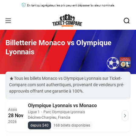
En tant qu'agrégateur, les prix peuvent dépasser la valeur nominale.
Billetterie Monaco vs Olympique
Lyonnais
Tous les billets Monaco vs Olympique Lyonnais sur Ticket-
Compare.com sont authentiques, provenant de vendeurs pré-
approuvés offrant une garantie à 100%.
Olympique Lyonnais vs Monaco
Assis
Ligue 1
・
Parc Olympique Lyonnais
28 Nov
Décines-Charpieu, Francia
2026
depuis $40
168 billets disponibles