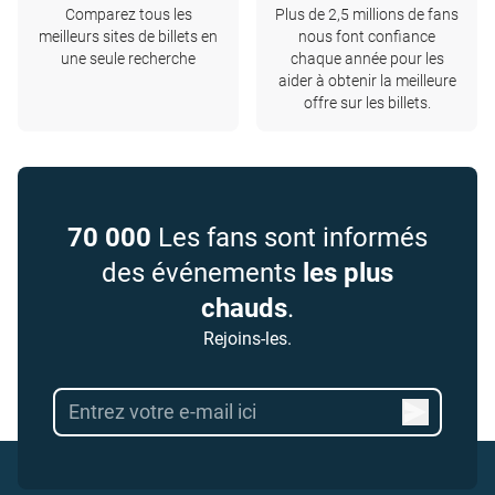
Comparez tous les
Plus de 2,5 millions de fans
meilleurs sites de billets en
nous font confiance
une seule recherche
chaque année pour les
aider à obtenir la meilleure
offre sur les billets.
70 000
Les fans sont informés
des événements
les plus
chauds
.
Rejoins-les.