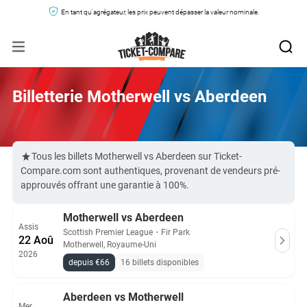
En tant qu'agrégateur, les prix peuvent dépasser la valeur nominale.
Billetterie Motherwell vs Aberdeen
Tous les billets Motherwell vs Aberdeen sur Ticket-
Compare.com sont authentiques, provenant de vendeurs pré-
approuvés offrant une garantie à 100%.
Motherwell vs Aberdeen
Assis
Scottish Premier League
・
Fir Park
22 Aoû
Motherwell, Royaume-Uni
2026
depuis €66
16 billets disponibles
Aberdeen vs Motherwell
Mer