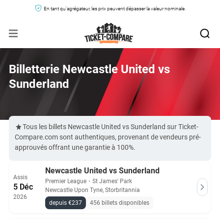
En tant qu'agrégateur, les prix peuvent dépasser la valeur nominale.
Billetterie Newcastle United vs
Sunderland
Tous les billets Newcastle United vs Sunderland sur Ticket-
Compare.com sont authentiques, provenant de vendeurs pré-
approuvés offrant une garantie à 100%.
Newcastle United vs Sunderland
Assis
Premier League
・
St James' Park
5 Déc
Newcastle Upon Tyne, Storbritannia
2026
depuis €237
456 billets disponibles