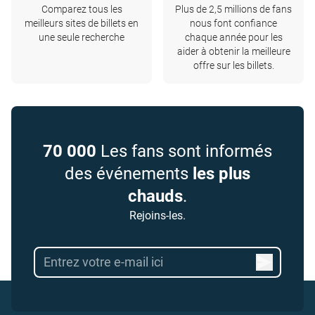
Comparez tous les
Plus de 2,5 millions de fans
meilleurs sites de billets en
nous font confiance
une seule recherche
chaque année pour les
aider à obtenir la meilleure
offre sur les billets.
70 000
Les fans sont informés
des événements
les plus
chauds
.
Rejoins-les.