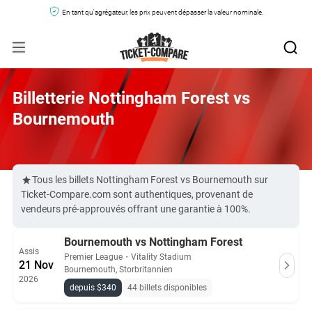
En tant qu'agrégateur, les prix peuvent dépasser la valeur nominale.
Billetterie Nottingham Forest vs
Bournemouth
Tous les billets Nottingham Forest vs Bournemouth sur
Ticket-Compare.com sont authentiques, provenant de
vendeurs pré-approuvés offrant une garantie à 100%.
Bournemouth vs Nottingham Forest
Assis
Premier League
・
Vitality Stadium
21 Nov
Bournemouth, Storbritannien
2026
depuis $340
44 billets disponibles