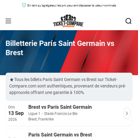
En tant qu'agrégateur, les prix peuvent dépasser la valeur nominale.
Billetterie Parí­s Saint Germain­ vs
Brest
Tous les billets Parí­s Saint Germain­ vs Brest sur Ticket-
Compare.com sont authentiques, provenant de vendeurs pré-
approuvés offrant une garantie à 100%.
Brest vs Parí­s Saint Germain­
Dim
13 Sep
Ligue 1
・
Stade Francis-Le Ble
Brest, Frankrike
2026
Parí­s Saint Germain­ vs Brest