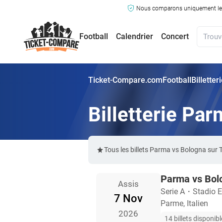
Nous comparons uniquement les ma
Football
Calendrier
Concert
Ticket-Compare.com
Football
Billette
Billetterie Pa
Tous les billets Parma vs Bologna sur
Parma vs Bol
Assis
Serie A
・
Stadio E
7 Nov
Parme, Italien
2026
14 billets disponib