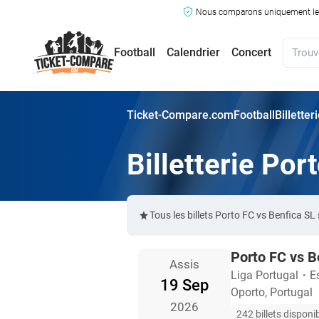
Nous comparons uniquement les ma
Football
Calendrier
Concert
Ticket-Compare.com
Football
Billette
Billetterie Por
Tous les billets Porto FC vs Benfica 
Porto FC vs B
Assis
Liga Portugal
・
E
19 Sep
Oporto, Portugal
2026
242 billets disponi