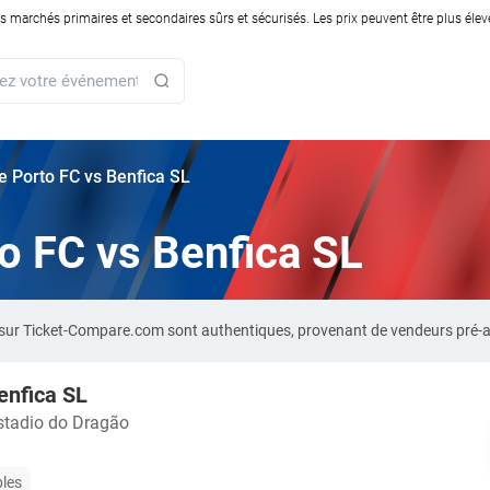
rchés primaires et secondaires sûrs et sécurisés. Les prix peuvent être plus élevés
rie Porto FC vs Benfica SL
to FC vs Benfica SL
SL sur Ticket-Compare.com sont authentiques, provenant de vendeurs pré-
enfica SL
stadio do Dragão
bles