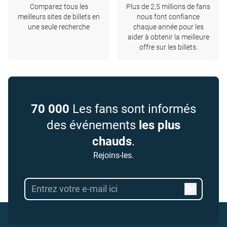
Comparez tous les
Plus de 2,5 millions de fans
meilleurs sites de billets en
nous font confiance
une seule recherche
chaque année pour les
aider à obtenir la meilleure
offre sur les billets.
70 000
Les fans sont informés
des événements
les plus
chauds
.
Rejoins-les.