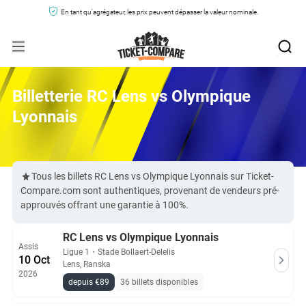
En tant qu'agrégateur, les prix peuvent dépasser la valeur nominale.
Billetterie RC Lens vs Olympique
Lyonnais
Tous les billets RC Lens vs Olympique Lyonnais sur Ticket-
Compare.com sont authentiques, provenant de vendeurs pré-
approuvés offrant une garantie à 100%.
RC Lens vs Olympique Lyonnais
Assis
Ligue 1
・
Stade Bollaert-Delelis
10 Oct
Lens, Ranska
2026
depuis €89
36 billets disponibles