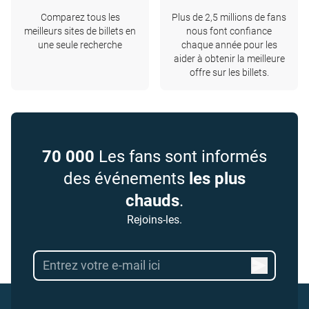
Comparez tous les
Plus de 2,5 millions de fans
meilleurs sites de billets en
nous font confiance
une seule recherche
chaque année pour les
aider à obtenir la meilleure
offre sur les billets.
70 000
Les fans sont informés
des événements
les plus
chauds
.
Rejoins-les.