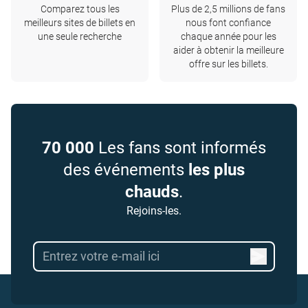
Comparez tous les
Plus de 2,5 millions de fans
meilleurs sites de billets en
nous font confiance
une seule recherche
chaque année pour les
aider à obtenir la meilleure
offre sur les billets.
70 000
Les fans sont informés
des événements
les plus
chauds
.
Rejoins-les.