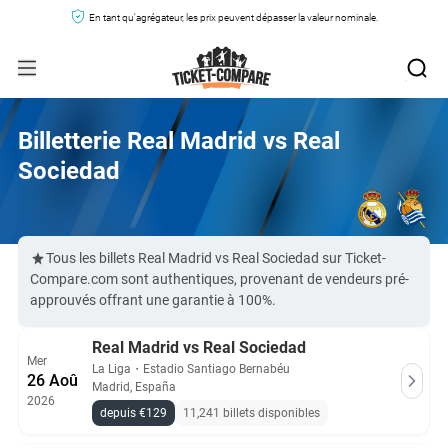
En tant qu'agrégateur, les prix peuvent dépasser la valeur nominale.
Billetterie Real Madrid vs Real
Sociedad
Tous les billets Real Madrid vs Real Sociedad sur Ticket-
Compare.com sont authentiques, provenant de vendeurs pré-
approuvés offrant une garantie à 100%.
Real Madrid vs Real Sociedad
Mer
La Liga
・
Estadio Santiago Bernabéu
26 Aoû
Madrid, España
2026
depuis €129
11,241 billets disponibles