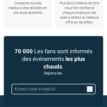
Comparez tous les
Plus de 2,5 millions de fans
meilleurs sites de billets en
nous font confiance
une seule recherche
chaque année pour les
aider à obtenir la meilleure
offre sur les billets.
70 000
Les fans sont informés
des événements
les plus
chauds
.
Rejoins-les.