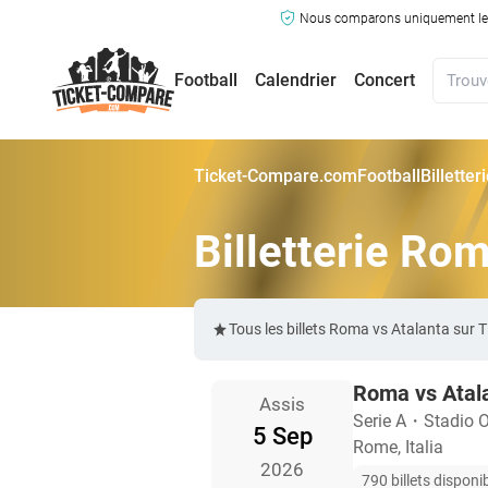
Nous comparons uniquement les ma
Football
Calendrier
Concert
Ticket-Compare.com
Football
Billette
Billetterie Ro
Tous les billets Roma vs Atalanta sur
Roma vs Atal
Assis
Serie A
・
Stadio O
5 Sep
Rome, Italia
2026
790 billets disponi