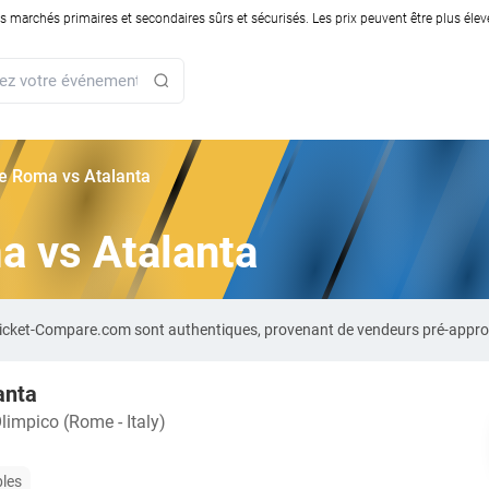
rchés primaires et secondaires sûrs et sécurisés. Les prix peuvent être plus élevés
rie Roma vs Atalanta
ma vs Atalanta
 Ticket-Compare.com sont authentiques, provenant de vendeurs pré-appro
anta
limpico (Rome - Italy)
bles