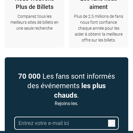
Plus de Billets
aiment
Comparez tous les
Plus de 2,5 millions de fans
meilleurs sites de billets en
nous font confiance
une seule recherche
chaque année pour les
aider à obtenir la meilleure
offre sur les billets.
70 000
Les fans sont informés
des événements
les plus
chauds
.
Rejoins-les.