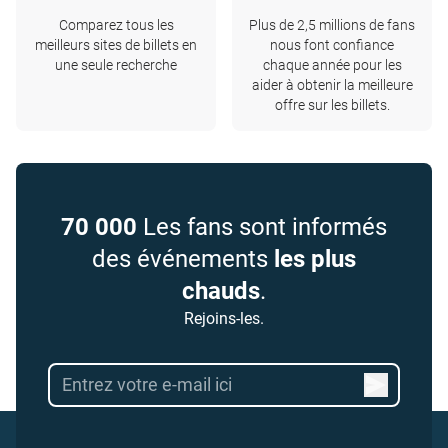
Comparez tous les
Plus de 2,5 millions de fans
meilleurs sites de billets en
nous font confiance
une seule recherche
chaque année pour les
aider à obtenir la meilleure
offre sur les billets.
70 000
Les fans sont informés
des événements
les plus
chauds
.
Rejoins-les.