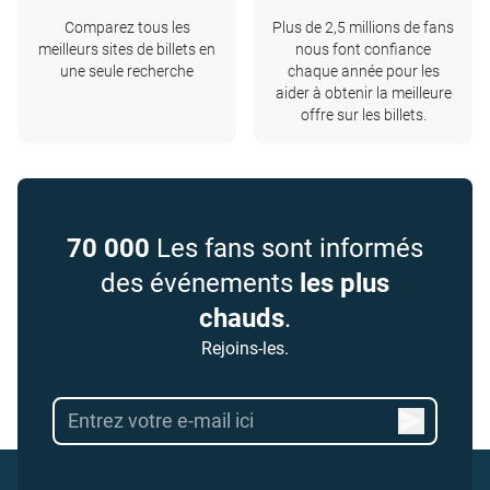
Comparez tous les
Plus de 2,5 millions de fans
meilleurs sites de billets en
nous font confiance
une seule recherche
chaque année pour les
aider à obtenir la meilleure
offre sur les billets.
70 000
Les fans sont informés
des événements
les plus
chauds
.
Rejoins-les.