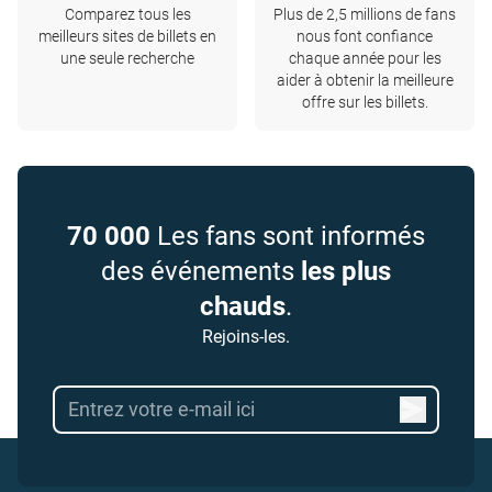
Comparez tous les
Plus de 2,5 millions de fans
meilleurs sites de billets en
nous font confiance
une seule recherche
chaque année pour les
aider à obtenir la meilleure
offre sur les billets.
70 000
Les fans sont informés
des événements
les plus
chauds
.
Rejoins-les.