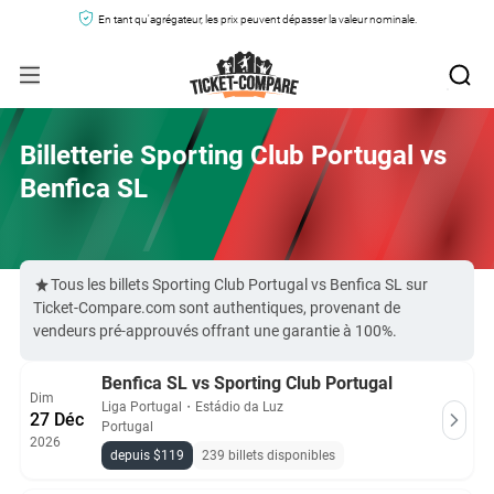
En tant qu'agrégateur, les prix peuvent dépasser la valeur nominale.
Billetterie Sporting Club Portugal vs
Benfica SL
Tous les billets Sporting Club Portugal vs Benfica SL sur
Ticket-Compare.com sont authentiques, provenant de
vendeurs pré-approuvés offrant une garantie à 100%.
Benfica SL vs Sporting Club Portugal
Dim
Liga Portugal
・
Estádio da Luz
27 Déc
Portugal
2026
depuis $119
239 billets disponibles