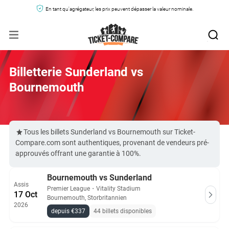
En tant qu'agrégateur, les prix peuvent dépasser la valeur nominale.
Billetterie Sunderland vs
Bournemouth
Tous les billets Sunderland vs Bournemouth sur Ticket-
Compare.com sont authentiques, provenant de vendeurs pré-
approuvés offrant une garantie à 100%.
Bournemouth vs Sunderland
Assis
Premier League
・
Vitality Stadium
17 Oct
Bournemouth, Storbritannien
2026
depuis €337
44 billets disponibles