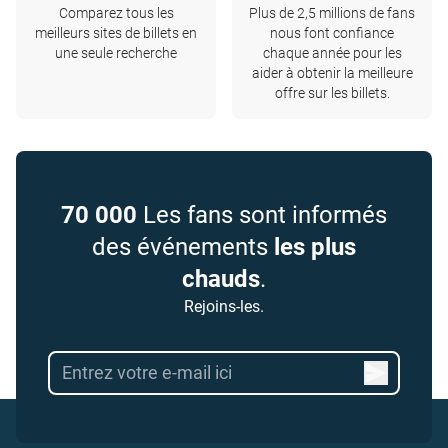
Comparez tous les
Plus de 2,5 millions de fans
meilleurs sites de billets en
nous font confiance
une seule recherche
chaque année pour les
aider à obtenir la meilleure
offre sur les billets.
70 000
Les fans sont informés
des événements
les plus
chauds
.
Rejoins-les.