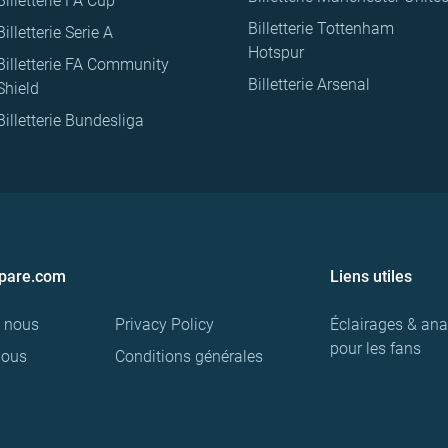
Billetterie FA Cup
Billetterie Tottenham
Billetterie Serie A
Hotspur
Billetterie FA Community
Billetterie Arsenal
Shield
Billetterie Bundesliga
pare.com
Liens utiles
e nous
Privacy Policy
Éclairages & ana
pour les fans
nous
Conditions générales