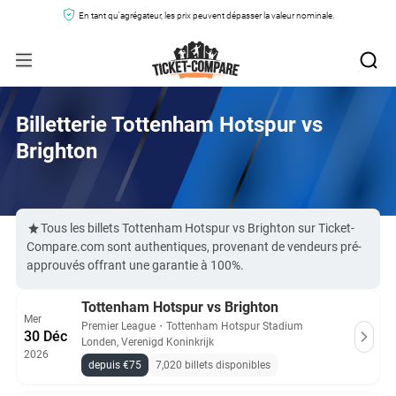
En tant qu'agrégateur, les prix peuvent dépasser la valeur nominale.
Billetterie Tottenham Hotspur vs
Brighton
Tous les billets Tottenham Hotspur vs Brighton sur Ticket-
Compare.com sont authentiques, provenant de vendeurs pré-
approuvés offrant une garantie à 100%.
Tottenham Hotspur vs Brighton
Mer
Premier League
・
Tottenham Hotspur Stadium
30 Déc
Londen, Verenigd Koninkrijk
2026
depuis €75
7,020 billets disponibles