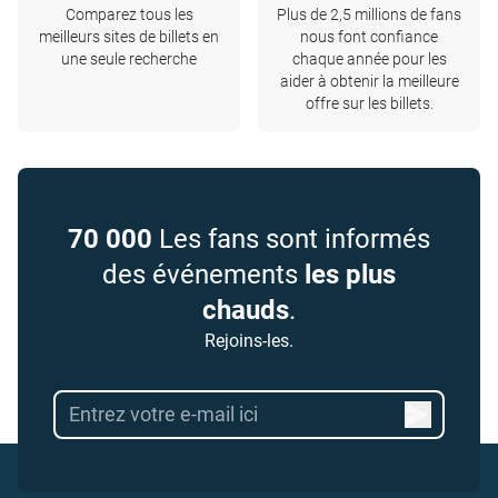
Comparez tous les
Plus de 2,5 millions de fans
meilleurs sites de billets en
nous font confiance
une seule recherche
chaque année pour les
aider à obtenir la meilleure
offre sur les billets.
70 000
Les fans sont informés
des événements
les plus
chauds
.
Rejoins-les.