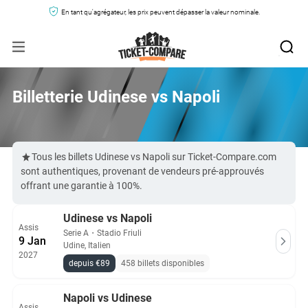
En tant qu'agrégateur, les prix peuvent dépasser la valeur nominale.
Billetterie Udinese vs Napoli
Tous les billets Udinese vs Napoli sur Ticket-Compare.com
sont authentiques, provenant de vendeurs pré-approuvés
offrant une garantie à 100%.
Udinese vs Napoli
Assis
Serie A
・
Stadio Friuli
9 Jan
Udine, Italien
2027
depuis €89
458 billets disponibles
Napoli vs Udinese
Assis