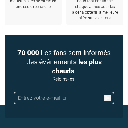
meilleurs sites de billets en
nous font confiance
une seule recherche
chaque année pour les
aider à obtenir la meilleure
offre sur les billets.
70 000
Les fans sont informés
des événements
les plus
chauds
.
Rejoins-les.