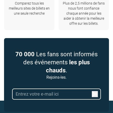
Comparez tous les
Plus de 2,5 millions de fans
meilleurs sites de billets en
nous font confiance
une seule recherche
chaque année pour les
aider à obtenir la meilleure
offre sur les billets.
70 000
Les fans sont informés
des événements
les plus
chauds
.
Rejoins-les.