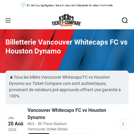
En tant qu'agrégateur, les prix peuvent dépasser la valeur nominale.
Billetterie Vancouver Whitecaps FC vs
Houston Dynamo
Tous les billets Vancouver Whitecaps FC vs Houston
Dynamo sur Ticket-Compare.com sont authentiques,
provenant de vendeurs pré-approuvés offrant une garantie à
100%.
Vancouver Whitecaps FC vs Houston
Dynamo
Jeu
20 Aoû
MLS
・
BC Place Stadium
Vancouver, United States
2026